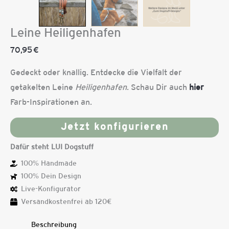
the
Leine Heiligenhafen
product
70,95
€
configurator
Gedeckt oder knallig. Entdecke die Vielfalt der
getakelten Leine
Heiligenhafen
. Schau Dir auch
hier
(next
Farb-Inspirationen an.
element)
Jetzt konfigurieren
Dafür steht LUI Dogstuff
100% Handmade
100% Dein Design
Live-Konfigurator
Versandkostenfrei ab 120€
Beschreibung