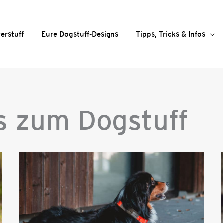
erstuff
Eure Dogstuff-Designs
Tipps, Tricks & Infos
s zum Dogstuff
S
S
e
e
i
i
t
t
e
e