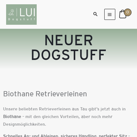
Zum
Inhalt
0
springen
NEUER
DOGSTUFF
Biothane Retrieverleinen
Unsere beliebten Retrieverleinen aus Tau gibt’s jetzt auch in
Biothane
– mit den gleichen Vorteilen, aber noch mehr
Designmöglichkeiten.
Schnelles An- und Ableinen, sicheres Handling, perfekter Sitz
–